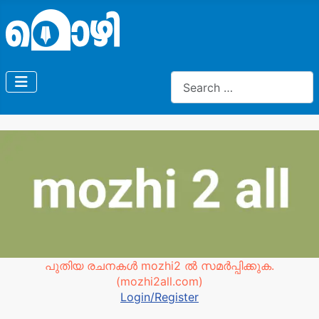
Search
പുതിയ രചനകൾ mozhi2 ൽ സമർപ്പിക്കുക.
(mozhi2all.com)
Login/Register