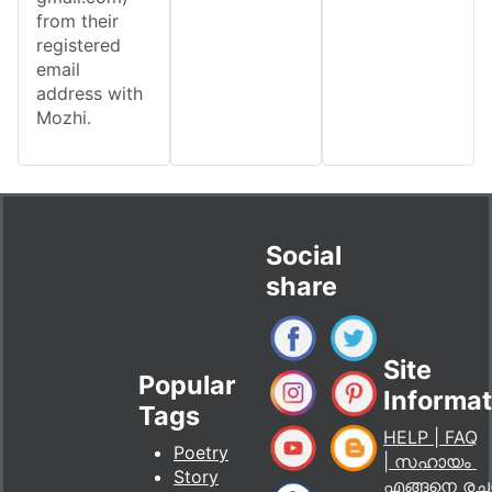
from their
registered
email
address with
Mozhi.
Social
share
Site
Popular
Informat
Tags
HELP | FAQ
Poetry
| സഹായം
Story
എങ്ങനെ ര