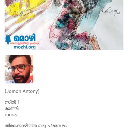
(Jomon Antony)
സീൻ 1
രാത്രി.
നഗരം
തിരക്കൊഴിഞ്ഞ ഒരു പ്രദേശം.