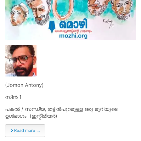
(Jomon Antony)
സീൻ 1
പകൽ / സന്ധ്യ, തട്ടിൻപുറമുള്ള ഒരു മുറിയുടെ
ഉൾഭാഗം (ഇന്റീരിയർ)
Read more …