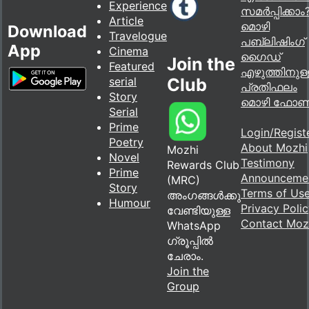
Experience
സമർപ്പിക്കാം
Article
മൊഴി
Download
Travelogue
പബ്ലിഷിംഗ്
App
Cinema
ഗൈഡ്
Join the
Featured
എഴുത്തിനുള്
serial
Club
പ്രതിഫലം
Story
മൊഴി ഫോ
Serial
Prime
Login/Regist
Poetry
About Mozhi
Mozhi
Novel
Testimony
Rewards Club
Prime
Announceme
(MRC)
Story
Terms of Us
അംഗങ്ങൾക്കു
Humour
Privacy Poli
വേണ്ടിയുള്ള
Contact Moz
WhatsApp
ഗ്രൂപ്പിൽ
ചേരാം.
Join the
Group