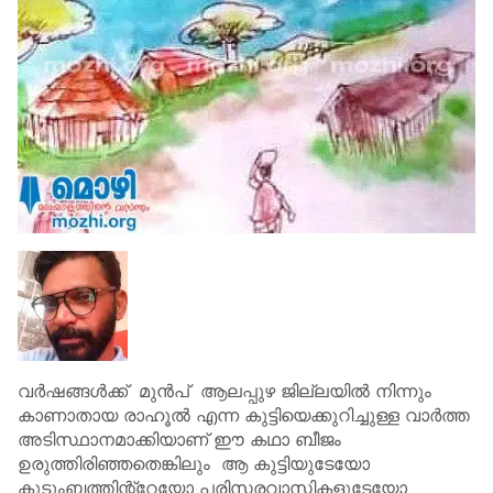
വർഷങ്ങൾക്ക് മുൻപ് ആലപ്പുഴ ജില്ലയിൽ നിന്നും
കാണാതായ രാഹൂൽ എന്ന കുട്ടിയെക്കുറിച്ചുള്ള വാർത്ത
അടിസ്ഥാനമാക്കിയാണ് ഈ കഥാ ബീജം
ഉരുത്തിരിഞ്ഞതെങ്കിലും ആ കുട്ടിയുടേയോ
കുടുംബത്തിന്റ്റേയോ പരിസരവാസികളുടേയോ