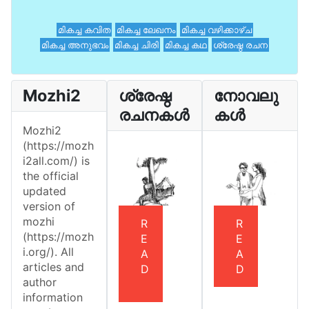
മികച്ച കവിത
മികച്ച ലേഖനം
മികച്ച വഴിക്കാഴ്ച
മികച്ച അനുഭവം
മികച്ച ചിരി
മികച്ച കഥ
ശ്രേഷ്ഠ രചന
Mozhi2
ശ്രേഷ്ഠ
നോവലു
രചനകൾ
കൾ
Mozhi2
(https://mozh
i2all.com/) is
the official
updated
version of
mozhi
R
R
(https://mozh
E
E
i.org/). All
A
A
articles and
D
D
author
information