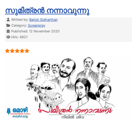
സുമിത്രൻ നന്നാവുന്നു
Details
Written by:
Bajish Sidharthan
Category:
Screenplay
Published: 12 November 2020
Hits: 4821
User Rating:
5
/
5