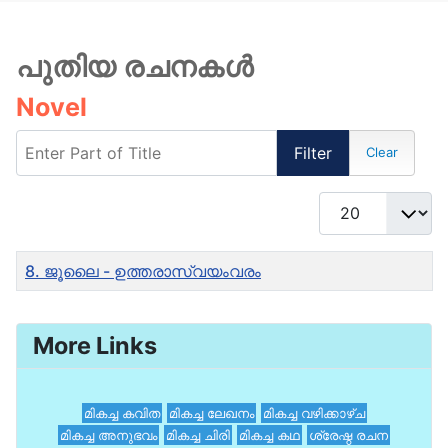
പുതിയ രചനകൾ
Novel
Enter Part of Title
Filter
Clear
Display #
Title
8. ജൂലൈ - ഉത്തരാസ്വയംവരം
More Links
മികച്ച കവിത
മികച്ച ലേഖനം
മികച്ച വഴിക്കാഴ്ച
മികച്ച അനുഭവം
മികച്ച ചിരി
മികച്ച കഥ
ശ്രേഷ്ഠ രചന