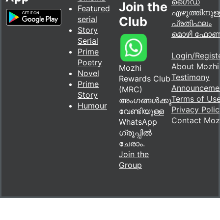
ഗൈഡ്
Join the
Featured
എഴുത്തിനുള്
serial
Club
പ്രതിഫലം
Story
മൊഴി ഫോ
Serial
Prime
Login/Regist
Poetry
About Mozhi
Mozhi
Novel
Testimony
Rewards Club
Prime
Announceme
(MRC)
Story
Terms of Us
അംഗങ്ങൾക്കു
Humour
Privacy Poli
വേണ്ടിയുള്ള
Contact Moz
WhatsApp
ഗ്രൂപ്പിൽ
ചേരാം.
Join the
Group