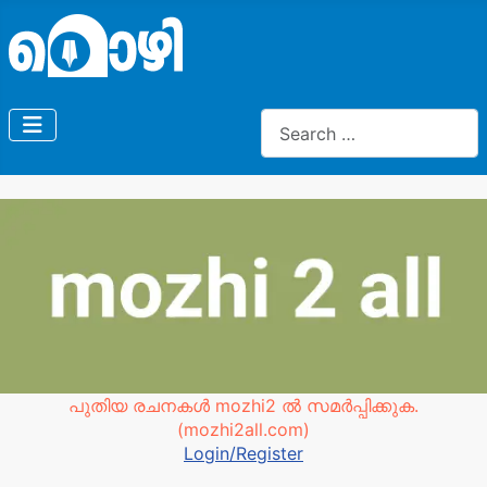
Search
പുതിയ രചനകൾ mozhi2 ൽ സമർപ്പിക്കുക.
(mozhi2all.com)
Login/Register