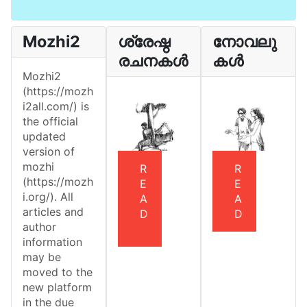
Mozhi2
ശ്രേഷ്ഠ
നോവലു
രചനകൾ
കൾ
Mozhi2
(https://mozh
i2all.com/) is
the official
updated
version of
mozhi
R
R
(https://mozh
E
E
i.org/). All
A
A
articles and
D
D
author
information
may be
moved to the
new platform
in the due