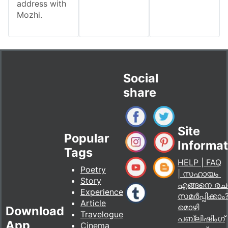
address with
Mozhi.
Social
share
Site
Popular
Informat
Tags
HELP | FAQ
Poetry
| സഹായം
Story
എങ്ങനെ ര
Experience
സമർപ്പിക്കാം
Article
മൊഴി
Download
Travelogue
പബ്ലിഷിംഗ്
App
Cinema